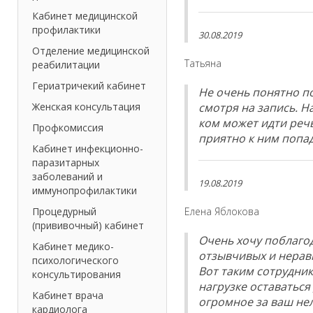
Кабинет медицинской
профилактики
30.08.2019
Отделение медицинской
Татьяна
реабилитации
Гериатричекий кабинет
Не очень понятно по
Женская консультация
смотря на запись. Н
ком может идти речь
Профкомиссия
приятно к ним попад
Кабинет инфекционно-
паразитарных
заболеваний и
19.08.2019
иммунопрофилактики
Процедурный
Елена Яблокова
(прививочный) кабинет
Очень хочу поблагод
Кабинет медико-
отзывчивых и нерав
психологического
Вот таким сотрудник
консультирования
нагрузке оставатьс
Кабинет врача
огромное за ваш нел
кардиолога