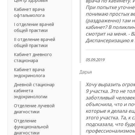
Центр здоровья
врача по кабинету. 
При попытке уточнен
Кабинет врача
понимаю простых веще
офтальмолога
(раздраженно) там н
I отделение врачей
кабинет? В поликли
общей практики
смотрит на меня. - 
II отделение врачей
Диспансеризацию я 
общей практики
Кабинет дневного
05.09.2019
стационара
Кабинет врача
Дарья
эндокринолога
Хочу выразить огро
Дневной стационар
кабинета
9 участка. Это не т
эндокринологии
заботливый человек.
объяснила, что и по
Отделение лучевой
которые я делала ещ
диагностики
этого участка. Та, к
Отделение
подсказала, что буд
функциональной
профессионализмом 
диагностики