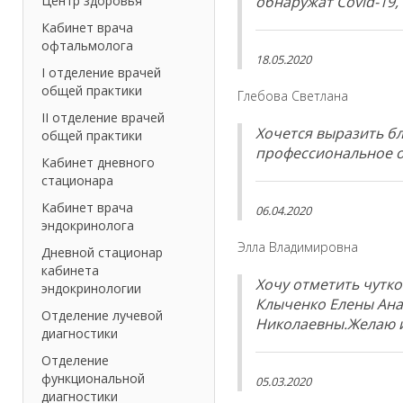
Центр здоровья
обнаружат Covid-19,
Кабинет врача
офтальмолога
18.05.2020
I отделение врачей
общей практики
Глебова Светлана
II отделение врачей
Хочется выразить б
общей практики
профессиональное о
Кабинет дневного
стационара
Кабинет врача
06.04.2020
эндокринолога
Элла Владимировна
Дневной стационар
кабинета
Хочу отметить чутк
эндокринологии
Клыченко Елены Ана
Отделение лучевой
Николаевны.Желаю и
диагностики
Отделение
функциональной
05.03.2020
диагностики