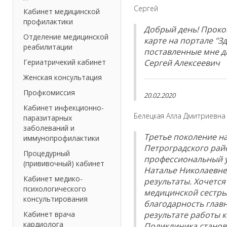
Сергей
Кабинет медицинской
профилактики
Добрый день! Проко
Отделение медицинской
карте на портале "З
реабилитации
поставленные мне д
Гериатричекий кабинет
Сергей Алексеевич
Женская консультация
Профкомиссия
20.02.2020
Кабинет инфекционно-
Белецкая Алла Дмитриевна
паразитарных
заболеваний и
Третье поколение н
иммунопрофилактики
Петроградского рай
Процедурный
профессиональный у
(прививочный) кабинет
Наталье Николаевне
Кабинет медико-
результаты. Хочется
психологического
медицинской сестры
консультирования
благодарность глав
Кабинет врача
результате работы к
кардиолога
Поликлиника стано