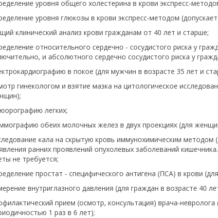
ределение уровня общего холестерина в крови экспресс-методо
ределение уровня глюкозы в крови экспресс-методом (допускае
щий клинический анализ крови гражданам от 40 лет и старше;
ределение относительного сердечно - сосудистого риска у гражд
лючительно, и абсолютного сердечно сосудистого риска у гражда
ектрокардиографию в покое (для мужчин в возрасте 35 лет и ста
мотр гинекологом и взятие мазка на цитологическое исследовани
нщин);
юорографию легких;
ммографию обеих молочных желез в двух проекциях (для женщин 
следование кала на скрытую кровь иммунохимическим методом (д
явления ранних проявлений опухолевых заболеваний кишечника
еты не требуется;
ределение простат - специфического антигена (ПСА) в крови (для м
мерение внутриглазного давления (для граждан в возрасте 40 лет
офилактический прием (осмотр, консультация) врача-невролога (
риодичностью 1 раз в 6 лет);