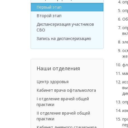
оп
Первый этап
оп
Второй этап
Об
Диспансеризация участников
оп
СВО
вк
Запись на диспансеризацию
эл
ос
же
фл
Наши отделения
ма
Центр здоровья
ис
вы
Кабинет врача офтальмолога
ди
I отделение врачей общей
оп
практики
из
II отделение врачей общей
практики
пр
пе
Кабинет дневного стационара