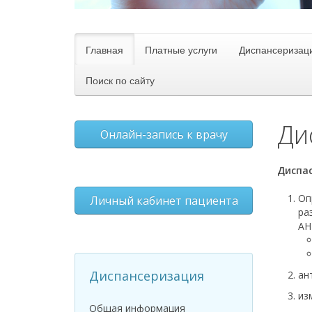
Главная
Платные услуги
Диспансеризац
Поиск по сайту
Ди
Онлайн-запись к врачу
Диспас
Оп
Личный кабинет пациента
ра
АН
Диспансеризация
ан
из
Общая информация