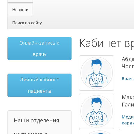
Новости
Поиск по сайту
Кабинет в
Онлайн-запись к
врачу
Абд
Чол
Врач
Личный кабинет
пациента
Мак
Гал
Меди
Наши отделения
кард