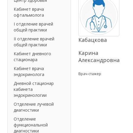
Центр здоровья
Кабинет врача
офтальмолога
I отделение врачей
общей практики
II отделение врачей
Кабацкова
общей практики
Карина
Кабинет дневного
Александровна
стационара
Кабинет врача
Врач-стажер
эндокринолога
Дневной стационар
кабинета
эндокринологии
Отделение лучевой
диагностики
Отделение
функциональной
диагностики