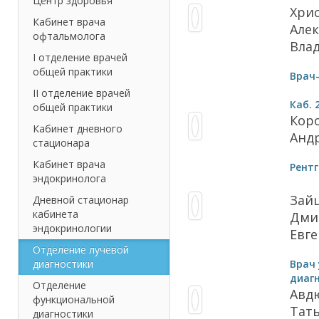
Центр здоровья
Хри
Кабинет врача
Але
офтальмолога
Вла
I отделение врачей
общей практики
Врач
II отделение врачей
Каб. 
общей практики
Кор
Кабинет дневного
Анд
стационара
Кабинет врача
Рент
эндокринолога
Зай
Дневной стационар
кабинета
Дми
эндокринологии
Евг
Отделение лучевой
диагностики
Врач
диаг
Отделение
Авд
функциональной
Тат
диагностики