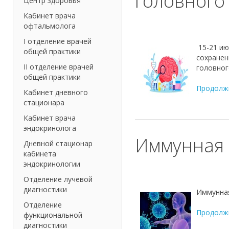
головного
Центр здоровья
Кабинет врача
офтальмолога
I отделение врачей
15-21 ию
общей практики
сохранен
II отделение врачей
головног
общей практики
Продолж
Кабинет дневного
стационара
Кабинет врача
эндокринолога
Иммунная 
Дневной стационар
кабинета
эндокринологии
Отделение лучевой
диагностики
Иммунна
Отделение
Продолж
функциональной
диагностики