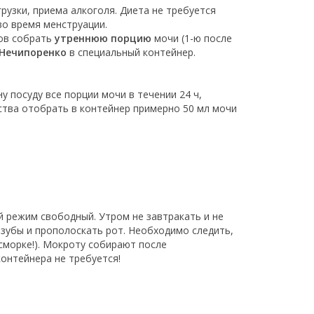
рузки, приема алкоголя. Диета не требуется
во время менструации.
нов собрать
утреннюю порцию
мочи (1-ю после
Нечипоренко
в специальный контейнер.
ну посуду все порции мочи в течении 24 ч,
ства отобрать в контейнер примерно 50 мл мочи
й режим свободный. Утром не завтракать и не
 зубы и прополоскать рот. Необходимо следить,
сморке!). Мокроту собирают после
онтейнера не требуется!