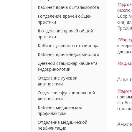
Подгот
Кабинет врача офтальмолога
(исклю
I отделение врачей общей
Сбор м
практики
сна) д
Предва
II отделение врачей общей
практики
Сбор с
Кабинет дневного стационара
измери
для ис
Кабинет врача эндокринолога
Дневной стационар кабинета
На диа
эндокринологии
Отделение лучевой
Анал
диагностики
Подгот
Отделение функциональной
приним
диагностики
чтобы 
Кабинет медицинской
откашл
профилактики
Отделение медицинской
Анали
реабилитации