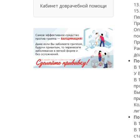
13
Кабинет доврачебной помощи
15
Пе
Пр
Оп
по
Пр
Ра
до
По
В 
У 
В 
пр
Вы
пр
Ко
ли
По
В 
В 
ст