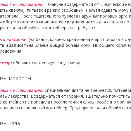
овка к исследованию:
Накануне воздержаться от физической наг
чить свеклу!), питьевой режим свободный. Нельзя сдавать мочу 
атериала: После тщательного туалета наружных половых орга
ля
общего анализа
мочи или
ее среднюю часть
для анализа по
рительная обработка контейнера не требуется!
уточной мочи:
(на белок, клиренс креатинина и др.) Собрать в од
ть и
записать
на бланке
общий объем
мочи. Из общего количе
следования.
стазу
собирают свежевыделенную мочу.
изы мокроты
овка к исследованию:
Специальная диета не требуется, питьево
ать лекарства. Воздержаться от курения. Тщательно почистить
в контейнер не попадала носоглоточная слизь (особенно при на
ивания в специальный контейнер. Предварительная обработка к
зы кала