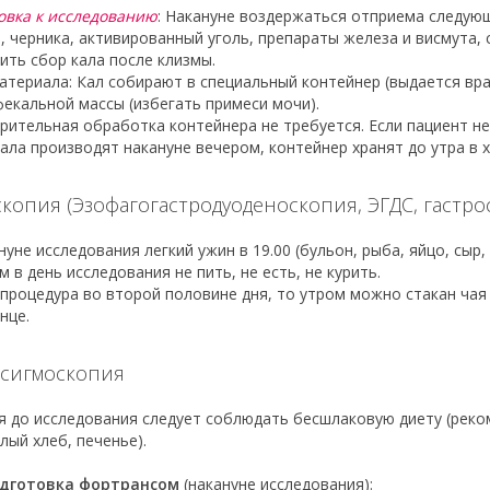
овка к исследованию
: Накануне воздержаться отприема следующ
, черника, активированный уголь, препараты железа и висмута, 
ить сбор кала после клизмы.
атериала: Кал собирают в специальный контейнер (выдается вра
фекальной массы (избегать примеси мочи).
рительная обработка контейнера не требуется. Если пациент н
ала производят накануне вечером, контейнер хранят до утра в х
копия (Эзофагогастродуоденоскопия, ЭГДС, гастро
нуне исследования легкий ужин в 19.00 (бульон, рыба, яйцо, сыр,
м в день исследования не пить, не есть, не курить.
и процедура во второй половине дня, то утром можно стакан чая
нце.
осигмоскопия
ня до исследования следует соблюдать бесшлаковую диету (реком
лый хлеб, печенье).
дготовка фортрансом
(накануне исследования):