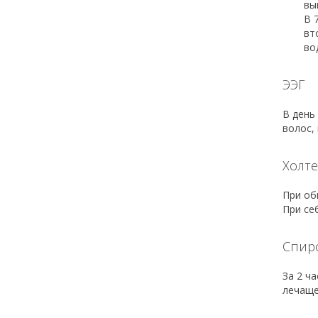
вы
В 
вт
во
ЭЭГ
В день
волос,
Холт
При об
При се
Спир
За 2 ч
лечаще