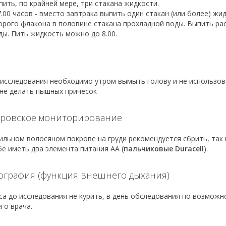
пить, по крайней мере, три стакана жидкости.
7.00 часов - вместо завтрака выпить один стакан (или более) ж
орого флакона в половине стакана прохладной воды. Выпить ра
ды. Пить жидкость можно до 8.00.
 исследования необходимо утром вымыть голову и не использова
 не делать пышных причесок
еровское мониторирование
ильном волосяном покрове на груди рекомендуется сбрить, так к
бе иметь два элемента питания АА (
пальчиковые Duracell
).
ография (функция внешнего дыхания)
аса до исследования не курить, в день обследования по возмож
го врача.