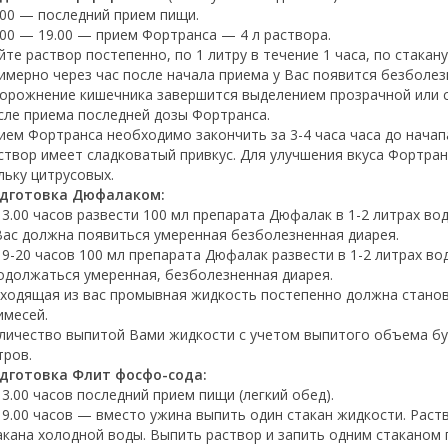
.00 — последний прием пищи.
.00 — 19.00 — прием Фортранса — 4 л раствора.
йте раствор постепенно, по 1 литру в течение 1 часа, по стакан
имерно через час после начала приема у Вас появится безболез
орожнение кишечника завершится выделением прозрачной или с
сле приема последней дозы Фортранса.
ием Фортранса необходимо закончить за 3-4 часа часа до начап
створ имеет сладковатый привкус. Для улучшения вкуса Фортра
льку цитрусовых.
дготовка Дюфалаком:
13.00 часов развести 100 мл препарата Дюфалак в 1-2 литрах вод
Вас должна появиться умеренная безболезненная диарея.
19-20 часов 100 мл препарата Дюфалак развести в 1-2 литрах во
одолжаться умеренная, безболезненная диарея.
ходящая из вас промывная жидкость постепенно должна станов
имесей.
личество выпитой Вами жидкости с учетом выпитого объема бу
тров.
дготовка Флит фосфо-сода:
13.00 часов последний прием пищи (легкий обед).
19.00 часов — вместо ужина выпить один стакан жидкости. Рас
акана холодной воды. Выпить раствор и запить одним стаканом