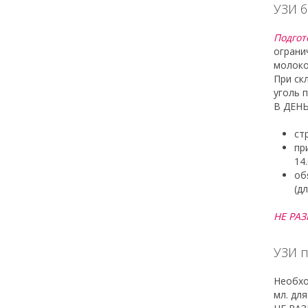
УЗИ б
Подгот
ограни
молоко
При ск
уголь 
В ДЕН
ст
пр
14
об
(д
НЕ РАЗ
УЗИ п
Необхо
мл. дл