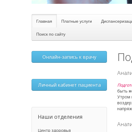
Главная
Платные услуги
Диспансеризац
Поиск по сайту
По
Онлайн-запись к врачу
Анали
Личный кабинет пациента
Подгот
быть
н
Утром
воздер
напряж
Наши отделения
Анал
Центр здоровья