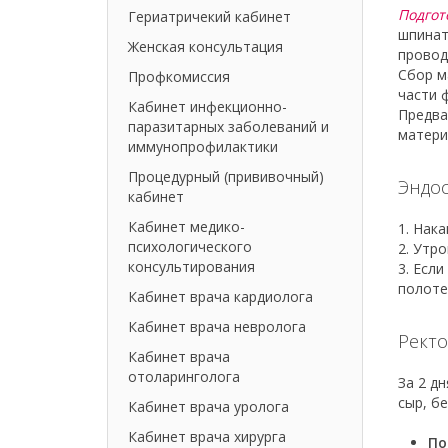
Подгот
Гериатричекий кабинет
шпинат
Женская консультация
провод
Сбор м
Профкомиссия
части 
Кабинет инфекционно-
Предва
паразитарных заболеваний и
матери
иммунопрофилактики
Процедурный (прививочный)
Эндос
кабинет
Кабинет медико-
1. Нака
психологического
2. Утро
консультирования
3. Есл
полоте
Кабинет врача кардиолога
Кабинет врача невролога
Рект
Кабинет врача
отоларинголога
За 2 д
сыр, бе
Кабинет врача уролога
Кабинет врача хирурга
По