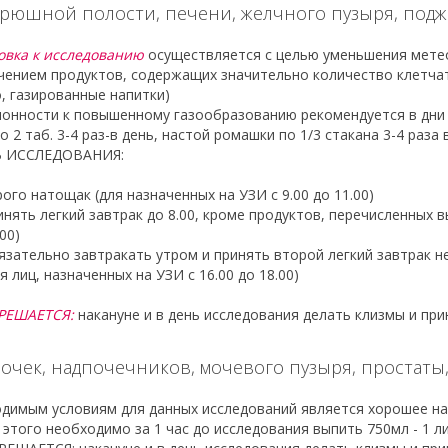
рюшной полости, печени, желчного пузыря, подж
овка к исследованию
осуществляется с целью уменьшения метео
чением продуктов, содержащих значительно количество клетчатк
, газированные напитки)
лонности к повышенному газообразованию рекомендуется в дни
по 2 таб. 3-4 раз-в день, настой ромашки по 1/3 стакана 3-4 ра
Ь ИССЛЕДОВАНИЯ:
рого натощак (для назначенных на УЗИ с 9.00 до 11.00)
инять легкий завтрак до 8.00, кроме продуктов, перечисленных в
.00)
язательно завтракать утром и принять второй легкий завтрак н
ля лиц, назначенных на УЗИ с 16.00 до 18.00)
РЕШАЕТСЯ:
накануне и в день исследования делать клизмы и пр
очек, надпочечников, мочевого пузыря, простаты,
димым условиям для данных исследований является хорошее на
я этого необходимо за 1 час до исследования выпить 750мл - 1 л