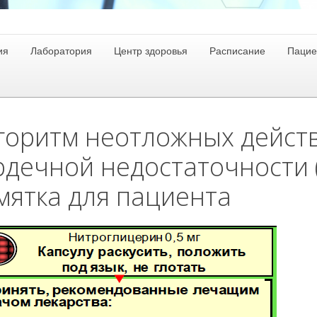
ия
Лаборатория
Центр здоровья
Расписание
Пацие
горитм неотложных действ
рдечной недостаточности 
мятка для пациента