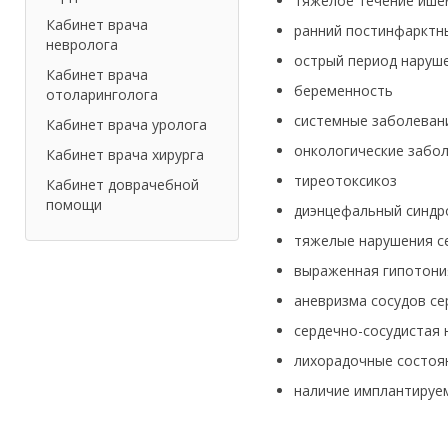
тяжелое течение ише
Кабинет врача
ранний постинфарктн
невролога
острый период наруш
Кабинет врача
беременность
отоларинголога
системные заболеван
Кабинет врача уролога
онкологические забо
Кабинет врача хирурга
тиреотоксикоз
Кабинет доврачебной
помощи
диэнцефальный синдр
тяжелые нарушения се
выраженная гипотония
аневризма сосудов се
сердечно-сосудистая 
лихорадочные состоя
наличие имплантируе