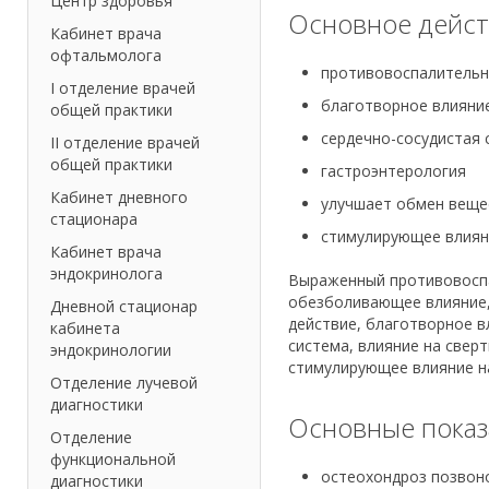
Центр здоровья
Основное дейст
Кабинет врача
офтальмолога
противовоспалительн
I отделение врачей
благотворное влияни
общей практики
сердечно-сосудистая 
II отделение врачей
общей практики
гастроэнтерология
Кабинет дневного
улучшает обмен веще
стационара
стимулирующее влиян
Кабинет врача
эндокринолога
Выраженный противовоспа
обезболивающее влияние,
Дневной стационар
действие, благотворное в
кабинета
система, влияние на свер
эндокринологии
стимулирующее влияние н
Отделение лучевой
диагностики
Основные показ
Отделение
функциональной
остеохондроз позвон
диагностики