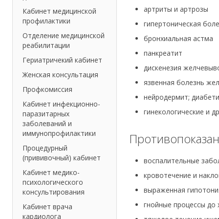
артриты и артрозы
Кабинет медицинской
профилактики
гипертоническая бол
Отделение медицинской
бронхиальная астма
реабилитации
панкреатит
Гериатричекий кабинет
дискенезия желчевыв
Женская консультация
язвенная болезнь жел
Профкомиссия
нейродермит; диабети
Кабинет инфекционно-
гинекологические и д
паразитарных
заболеваний и
иммунопрофилактики
Противопоказан
Процедурный
(прививочный) кабинет
воспалительные забо
Кабинет медико-
кровотечение и накло
психологического
выраженная гипотони
консультирования
гнойные процессы до 
Кабинет врача
кардиолога