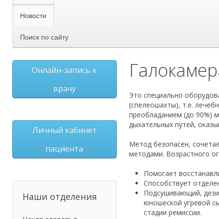
Новости
Поиск по сайту
Галокамер
Онлайн-запись к
врачу
Это специально оборудов
(спелеошахты), т.е. лечеб
преобладанием (до 90%) ме
дыхательных путей, оказы
Личный кабинет
Метод безопасен, сочета
пациента
методами. Возрастного ог
Помогает восстанавли
Способствует отделен
Подсушивающий, дези
Наши отделения
юношеской угревой сы
стадии ремиссии.