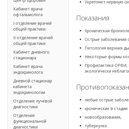
Центр здоровья
Укрепляет нервную сис
Кабинет врача
офтальмолога
Показания
I отделение врачей
общей практики
Хроническая бронхоле
II отделение врачей
Острые заболевания о
общей практики
Патология верхних ды
Кабинет дневного
Некоторые формы кожн
стационара
Профилактика ОРВИ, г
Кабинет врача
экологически неблаго
эндокринолога
Дневной стационар
Противопоказа
кабинета
эндокринологии
любые острые заболе
Отделение лучевой
диагностики
хронические в стадии
Отделение
новообразования,
функциональной
туберкулез.
диагностики