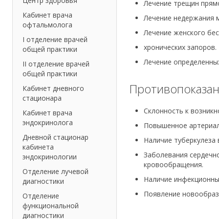
Центр здоровья
Лечение трещин прям
Кабинет врача
Лечение недержания м
офтальмолога
Лечение женского бес
I отделение врачей
хронических запоров.
общей практики
Лечение определенных
II отделение врачей
общей практики
Противопоказа
Кабинет дневного
стационара
Склонность к возникн
Кабинет врача
эндокринолога
Повышенное артериал
Дневной стационар
Наличие туберкулеза 
кабинета
Заболевания сердечн
эндокринологии
кровообращения.
Отделение лучевой
Наличие инфекционны
диагностики
Появление новообразо
Отделение
функциональной
диагностики