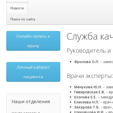
Новости
Поиск по сайту
Служба ка
Онлайн-запись к
врачу
Руководитель и
Фролова О.П.
– замес
Личный кабинет
Врачи эксперты
пациента
Менухова Ю.Н.
– зав
Гивировская Е.В.
– вр
Козлова Е.Е.
– завед
Наши отделения
Елисеева Н.П.
– врач-
Захарова Т.Б.
– врач 
Шеховцова И.И.
– вр