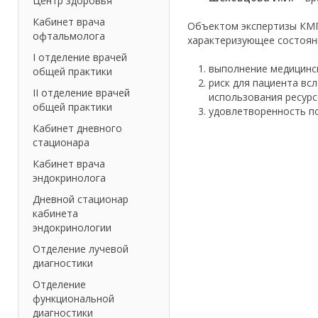
Центр здоровья
Кабинет врача
Объектом экспертизы КМП
офтальмолога
характеризующее состояни
I отделение врачей
выполнение медицинск
общей практики
риск для пациента в
II отделение врачей
использования ресурс
общей практики
удовлетворенность п
Кабинет дневного
стационара
Кабинет врача
эндокринолога
Дневной стационар
кабинета
эндокринологии
Отделение лучевой
диагностики
Отделение
функциональной
диагностики