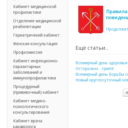
Кабинет медицинской
Правила
профилактики
поведени
Отделение медицинской
реабилитации
Продолжи
Гериатричекий кабинет
Женская консультация
Ещё статьи...
Профкомиссия
Кабинет инфекционно-
Всемирный день здоровья
паразитарных
Осторожно - грипп!
заболеваний и
Всемирный день борьбы 
иммунопрофилактики
Новый круглосуточный ном
Процедурный
(прививочный) кабинет
Кабинет медико-
психологического
консультирования
Кабинет врача
кардиолога