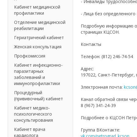
- Инвалиды трудоспособно
Кабинет медицинской
профилактики
- Лица без определенного
Отделение медицинской
Подробную информацию о 
реабилитации
страницах КЦСОН.
Гериатричекий кабинет
Контакты
Женская консультация
Профкомиссия
Телефон: (812) 246-74-54
Кабинет инфекционно-
Адрес:
паразитарных
197022, Санкт-Петербург, 
заболеваний и
иммунопрофилактики
Электронная почта:
kcson@
Процедурный
(прививочный) кабинет
Канал обратной связи че
8 (967) 341-24-39
Кабинет медико-
психологического
Подробнее о КЦСОН Петро
консультирования
Кабинет врача
Группа ВКонтакте:
кардиолога
vk.com/petrograd_kcson