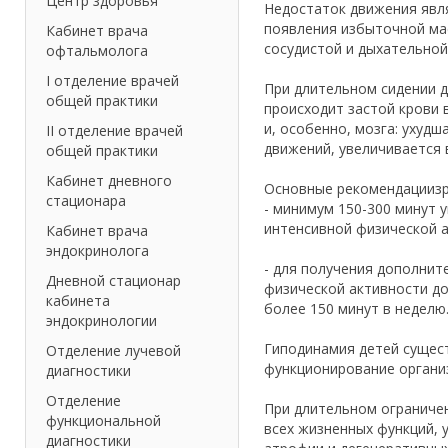
Центр здоровья
Недостаток движения явля
появления избыточной ма
Кабинет врача
сосудистой и дыхательной
офтальмолога
I отделение врачей
При длительном сидении д
общей практики
происходит застой крови 
и, особенно, мозга: ухуд
II отделение врачей
движений, увеличивается 
общей практики
Кабинет дневного
Основные рекомендациизро
стационара
- минимум 150-300 минут 
интенсивной физической а
Кабинет врача
эндокринолога
- для получения дополнит
Дневной стационар
физической активности до
кабинета
более 150 минут в неделю
эндокринологии
Гиподинамия детей сущес
Отделение лучевой
функционирование органи
диагностики
Отделение
При длительном ограниче
функциональной
всех жизненных функций,
диагностики