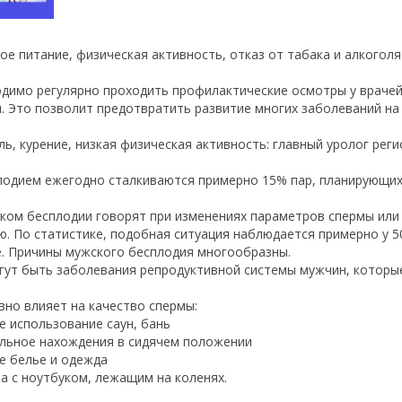
ое питание, физическая активность, отказ от табака и алкогол
димо регулярно проходить профилактические осмотры у врачей
. Это позволит предотвратить развитие многих заболеваний на 
ль, курение, низкая физическая активность: главный уролог ре
лодием ежегодно сталкиваются примерно 15% пар, планирующих
ком бесплодии говорят при изменениях параметров спермы или
ю. По статистике, подобная ситуация наблюдается примерно у 
е. Причины мужского бесплодия многообразны.
гут быть заболевания репродуктивной системы мужчин, которы
вно влияет на качество спермы:
ое использование саун, бань
ельное нахождения в сидячем положении
ое белье и одежда
та с ноутбуком, лежащим на коленях.