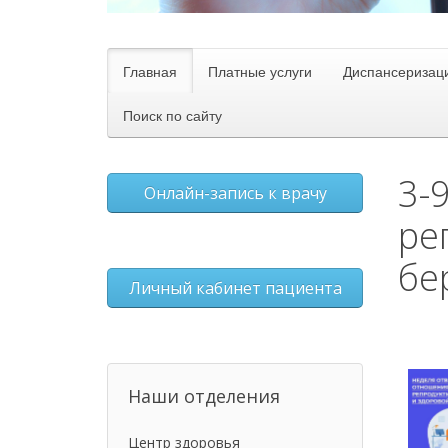
Главная
Платные услуги
Диспансеризац
Поиск по сайту
3-
Онлайн-запись к врачу
ре
бе
Личный кабинет пациента
Наши отделения
Центр здоровья