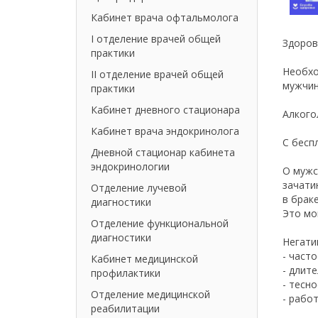
Кабинет врача офтальмолога
I отделение врачей общей
Здоров
практики
Необхо
II отделение врачей общей
мужчин
практики
Кабинет дневного стационара
Алкого
Кабинет врача эндокринолога
С бесп
Дневной стационар кабинета
эндокринологии
О мужс
зачати
Отделение лучевой
в брак
диагностики
Это мо
Отделение функциональной
диагностики
Негати
- част
Кабинет медицинской
- длит
профилактики
- тесн
Отделение медицинской
- рабо
реабилитации