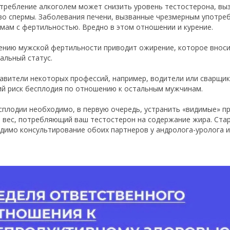
требление алкоголем может снизить уровень тестостерона, вы
во спермы. Заболевания печени, вызванные чрезмерным употреб
мам с фертильностью. Вредно в этом отношении и курение.
ению мужской фертильности приводит ожирение, которое вноси
альный статус.
авители некоторых профессий, например, водители или сварщик
й риск бесплодия по отношению к остальным мужчинам.
сплодии необходимо, в первую очередь, устранить «видимые» при
 вес, потребляющий ваш тестостерон на содержание жира. Стар
димо консультирование обоих партнеров у андролога-уролога и