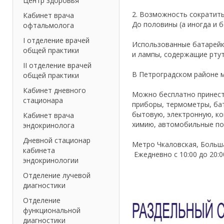
Центр здоровья
2. Возможность сократить
Кабинет врача
До половины (а иногда и 
офтальмолога
I отделение врачей
Использованные батарейки
общей практики
и лампы, содержащие ртут
II отделение врачей
В Петроградском районе м
общей практики
Кабинет дневного
Можно бесплатно принести
стационара
приборы, термометры, бат
бытовую, электронную, ко
Кабинет врача
химию, автомобильные по
эндокринолога
Дневной стационар
Метро Чкаловская, Больша
кабинета
Ежедневно с 10:00 до 20:0
эндокринологии
Отделение лучевой
диагностики
Отделение
функциональной
диагностики