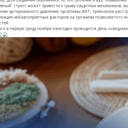
ивный" стресс может привести к срыву защитных механизмов, вы
ние артериального давления, проблемы ЖКТ, тревожное расстр
зация неблагоприятных факторов на организм позволяетэто и
стей.
ого в первую среду ноября ежегодно проводится День осведомле