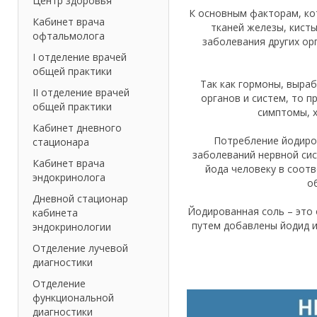
Центр здоровья
К основным факторам, ко
Кабинет врача
тканей железы, кист
офтальмолога
заболевания других ор
I отделение врачей
общей практики
Так как гормоны, выра
II отделение врачей
органов и систем, то 
общей практики
симптомы, х
Кабинет дневного
Потребление йодиро
стационара
заболеваний нервной си
Кабинет врача
йода человеку в соотв
эндокринолога
о
Дневной стационар
Йодированная соль – это 
кабинета
путем добавлены йодид 
эндокринологии
Отделение лучевой
диагностики
Отделение
функциональной
диагностики